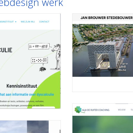
webdesign werk
Website voor Stedenbouwer
26 januari 2024
janbrouwerstedebouwer Website voor
Meer lezen
trale wordt gerund door Marisca...