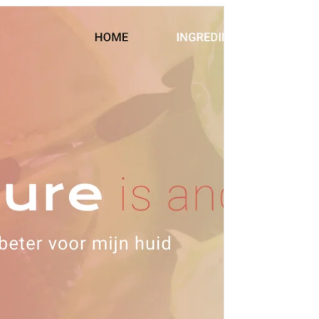
res Clara de Jong De website behelst...