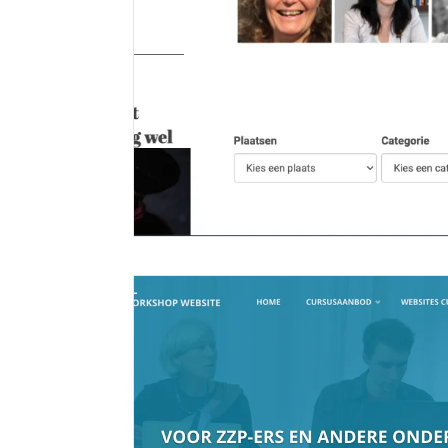
website MindfulNetwerk
25 juli 2018
• Mindful Netwerk • Website voor: netwerk van Mindfulne
Meer lezen