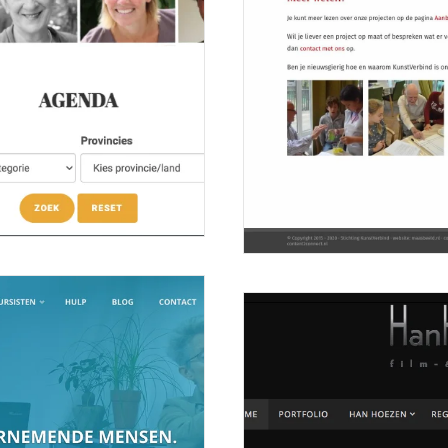
Website voor Stichting Kuns
8 januari 2019
ss trainers...
KunstVerbind KunstVerbind is een or
Meer lezen