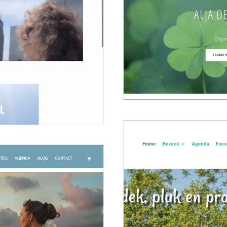
Website voor Organisatiecoa
28 april 2023
aljaderuitercoaching.nl Website voor 
Meer lezen
ezier heb...