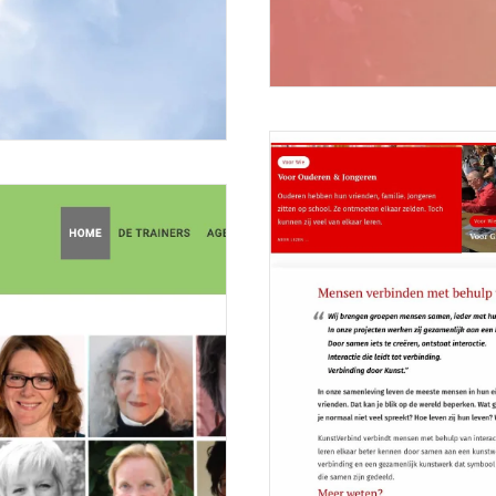
Website voor Gezichtscrèm
20 november 2019
peaupure.nl Voor de maker van de sp
Meer lezen
uele ontwikkeling was...