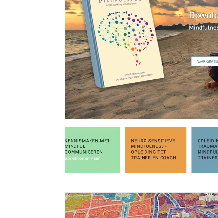
Website voor mindfulness opleiding insti
21 september 2022
openbewustzijn.nl Academie voor Open Bewustzijn De
Meer lezen