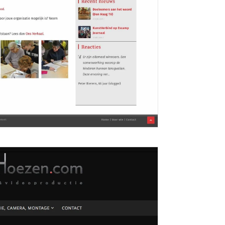
tVerbind
ganisatie waarin Michel van Achterberg en...