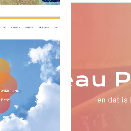
claradejong.nl Website voor Schilde
Meer lezen
-Zuid Deze website heeft een...