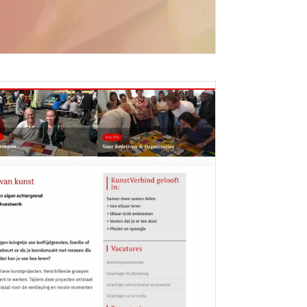
e Peau Pure
eciale gezichtscrème ‘Peau Pure’...