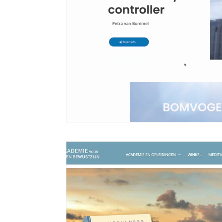
Meer lezen
Website voor Consultant/Controller
18 november 2022
bomvogel.nl Website voor Petra van Bommel Met veel pl
Meer lezen