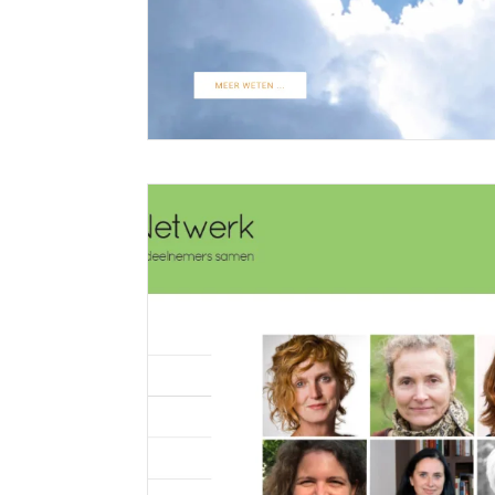
Website voor School voor bewustzijn
9 juli 2019
Zonneoog.nl Voor deze school voor bewustzijn en spirit
Meer lezen