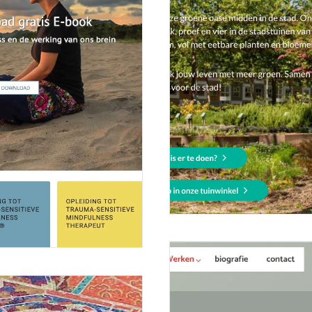
Website voor Stadstuin Rot
4 oktober 2022
rotterdamsemunt.nl Rotterdamse Mun
Meer lezen
 Academie wordt gerund door...