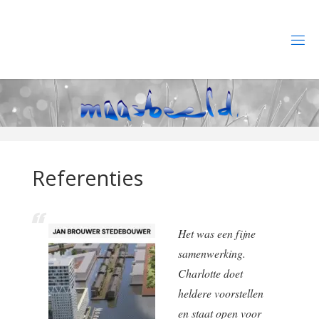
Ga
naar
de
M
inhoud
A
A
S
B
E
E
L
D
W
E
Referenties
B
D
E
S
I
G
N
Het was een fijne
samenwerking.
Charlotte doet
heldere voorstellen
en staat open voor