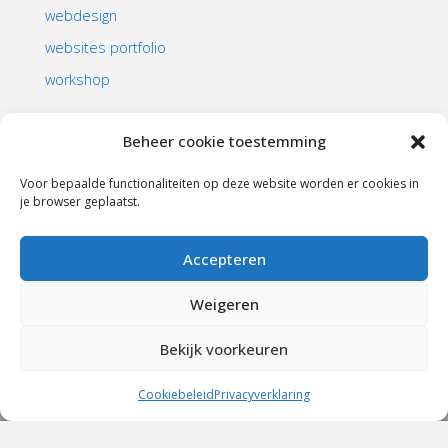
webdesign
websites portfolio
workshop
Beheer cookie toestemming
Voor bepaalde functionaliteiten op deze website worden er cookies in
je browser geplaatst.
HOME
|
WEBDESIGN – WEBSITE OP MAAT
|
Accepteren
WORKSHOPS
|
WEBSITES PORTFOLIO
|
ALGEMENE VOORWAARDEN
Weigeren
©
1998-2026
Maasbeeld
Bekijk voorkeuren
Aangedreven door
Fluida
&
WordPress.
Cookiebeleid
Privacyverklaring