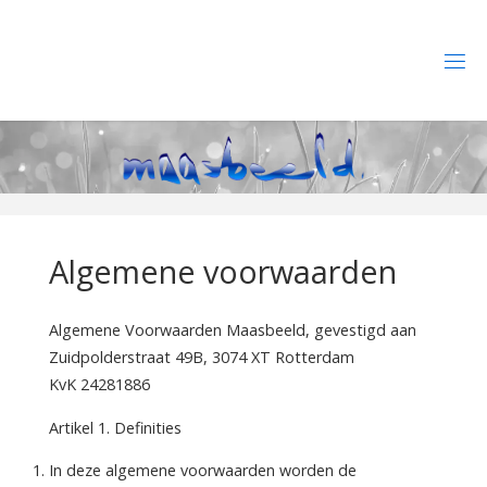
Ga
naar
de
M
inhoud
A
A
S
B
E
E
L
D
W
E
Algemene voorwaarden
B
D
E
S
I
Algemene Voorwaarden Maasbeeld, gevestigd aan
G
N
Zuidpolderstraat 49B, 3074 XT Rotterdam
KvK 24281886
Artikel 1. Definities
In deze algemene voorwaarden worden de