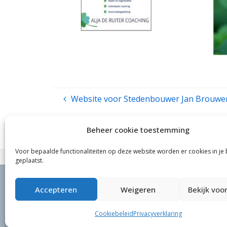
Website voor Stedenbouwer Jan Brouwe
Beheer cookie toestemming
Voor bepaalde functionaliteiten op deze website worden er cookies in je
geplaatst.
Accepteren
Weigeren
Bekijk voo
HOME
|
WEBDESIGN – WEBSITE OP MAAT
|
WOR
©
1998-2026
Maasbeeld
Cookiebeleid
Privacyverklaring