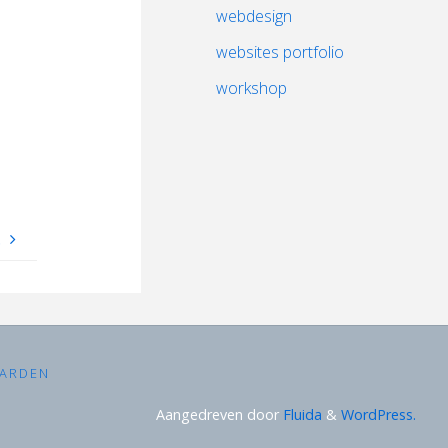
webdesign
websites portfolio
workshop
.
ARDEN
Aangedreven door
Fluida
&
WordPress.