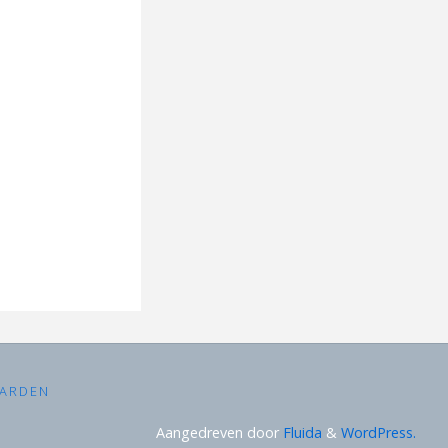
ARDEN
Aangedreven door
Fluida
&
WordPress.