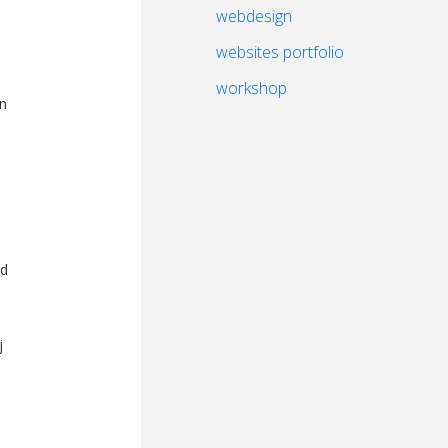
webdesign
websites portfolio
workshop
n
nd
j