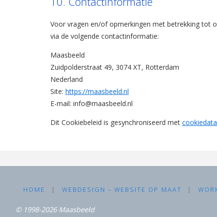
10. Contactinformatie
Voor vragen en/of opmerkingen met betrekking tot o
via de volgende contactinformatie:
Maasbeeld
Zuidpolderstraat 49, 3074 XT, Rotterdam
Nederland
Site:
https://maasbeeld.nl
E-mail:
info@
maasbeeld.nl
Dit Cookiebeleid is gesynchroniseerd met
cookiedata
HOME
|
WEBDESIGN – WEBSITE OP MAAT
|
WOR
©
1998-2026
Maasbeeld