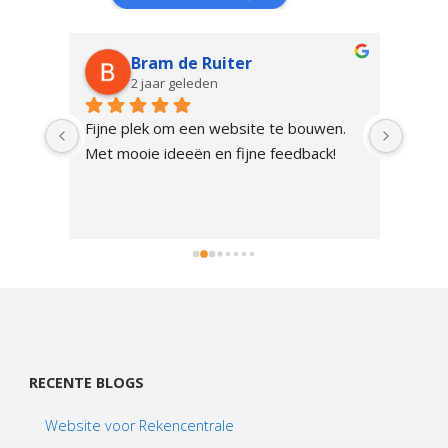
Bram de Ruiter
2 jaar geleden
n 
Fijne plek om een website te bouwen. 
Maasb
el op 
Met mooie ideeën en fijne feedback!
bedri
leg 
een ​
zij d
et 
om jo
RECENTE BLOGS
Website voor Rekencentrale