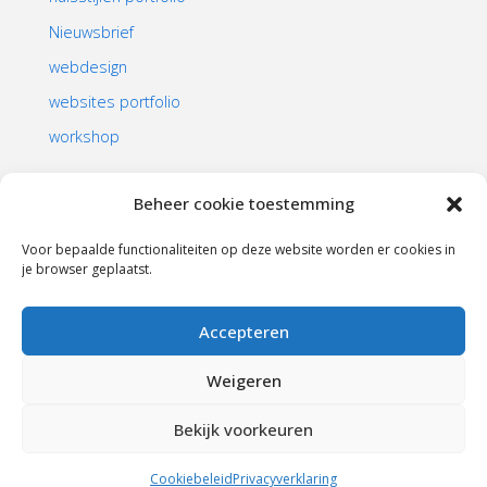
Nieuwsbrief
webdesign
websites portfolio
workshop
Beheer cookie toestemming
Voor bepaalde functionaliteiten op deze website worden er cookies in
je browser geplaatst.
HOME
|
WEBDESIGN – WEBSITE OP MAAT
|
Accepteren
WORKSHOPS
|
WEBSITES PORTFOLIO
|
ALGEMENE VOORWAARDEN
Weigeren
©
1998-2026
Maasbeeld
Bekijk voorkeuren
Aangedreven door
Fluida
&
WordPress.
Cookiebeleid
Privacyverklaring