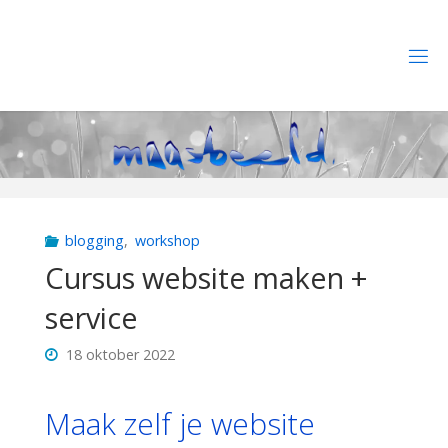
Ga
naar
de
M
inhoud
A
A
S
B
E
E
L
D
W
E
blogging
,
workshop
B
D
Cursus website maken +
E
S
I
service
G
N
18 oktober 2022
Maak zelf je website