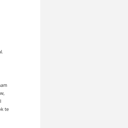
l.
zaam
uw,
l
k te