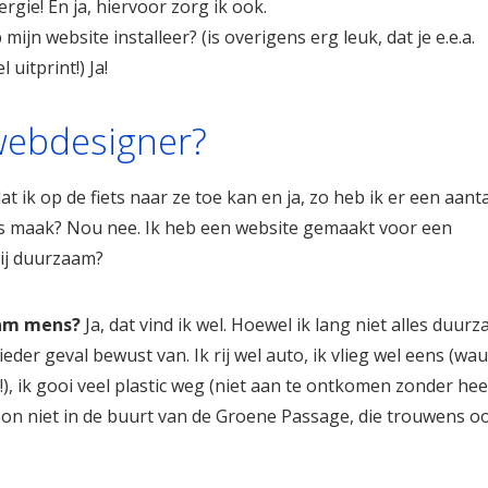
rgie! En ja, hiervoor zorg ik ook.
mijn website installeer? (is overigens erg leuk, dat je e.e.a.
uitprint!) Ja!
webdesigner?
t ik op de fiets naar ze toe kan en ja, zo heb ik er een aanta
s maak? Nou nee. Ik heb een website gemaakt voor een
ij duurzaam?
aam mens?
Ja, dat vind ik wel. Hoewel ik lang niet alles duur
 ieder geval bewust van. Ik rij wel auto, ik vlieg wel eens (wa
), ik gooi veel plastic weg (niet aan te ontkomen zonder hee
oon niet in de buurt van de Groene Passage, die trouwens oo