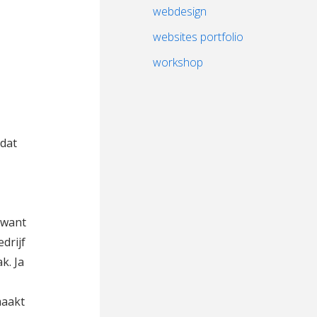
webdesign
websites portfolio
workshop
 dat
 want
edrijf
k. Ja
maakt