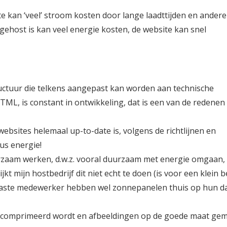
e kan ‘veel’ stroom kosten door lange laadttijden en andere
 gehost is kan veel energie kosten, de website kan snel
uctuur die telkens aangepast kan worden aan technische
ML, is constant in ontwikkeling, dat is een van de redenen
ebsites helemaal up-to-date is, volgens de richtlijnen en
dus energie!
rzaam werken, d.w.z. vooral duurzaam met energie omgaan,
jkt mijn hostbedrijf dit niet echt te doen (is voor een klein b
 vaste medewerker hebben wel zonnepanelen thuis op hun da
gecomprimeerd wordt en afbeeldingen op de goede maat ge